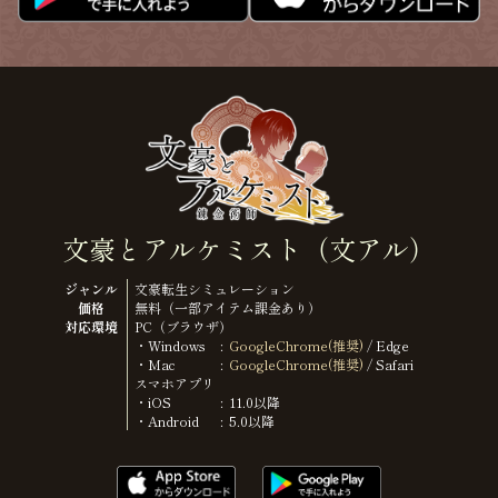
文豪とアルケミスト（文アル）
ジャンル
文豪転生シミュレーション
価格
無料（一部アイテム課金あり）
対応環境
PC（ブラウザ）
・Windows
GoogleChrome(推奨)
/ Edge
・Mac
GoogleChrome(推奨)
/ Safari
スマホアプリ
・iOS
11.0以降
・Android
5.0以降