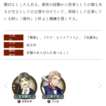
関白なところもある。軍医の経験から医者としての顔もあ
るが文士としての立場を分けていて、医師として仕事して
いる時に「鴎外」と呼ぶと機嫌を悪くする。
代表
『舞姫』、『ヰタ・セクスアリス』、『高瀬舟』
作
文学
純文学
傾向
趣味
老舗のあんぱんを食べること
嗜好