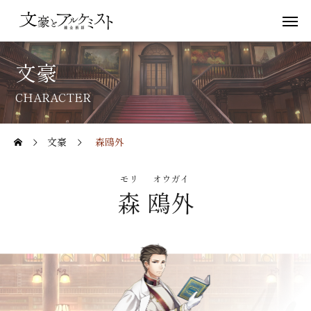
文豪
CHARACTER
文豪
森鴎外
モリ
オウガイ
森
鴎外