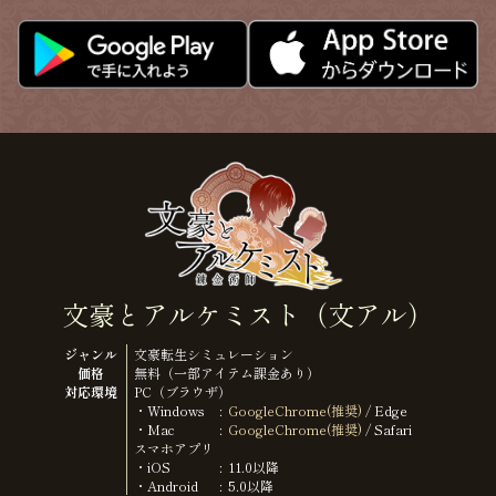
文豪とアルケミスト（文アル）
ジャンル
文豪転生シミュレーション
価格
無料（一部アイテム課金あり）
対応環境
PC（ブラウザ）
・Windows
GoogleChrome(推奨)
/ Edge
・Mac
GoogleChrome(推奨)
/ Safari
スマホアプリ
・iOS
11.0以降
・Android
5.0以降