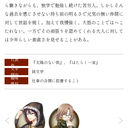
ら働きながらも、独学で勉強し続けた苦労人。しかしそん
な過去を感じさせない持ち前の明るさで元気の無い仲間に
対して世話を焼く。加えて我慢強く、大抵のことではへこ
たれない。一方でその頑張りを認めてくれる大人に対して
は少年らしい素直さを見せることがある。
代表
『太陽のない街』、『はたらく一家』
作
文学
純文学
傾向
趣味
仕事の合間に読書すること
嗜好