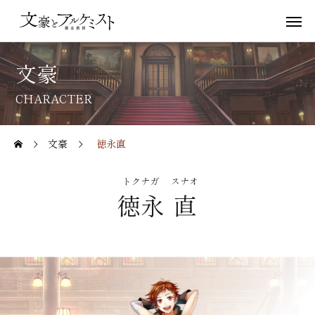
文豪
CHARACTER
文豪
徳永直
トクナガ
スナオ
徳永
直