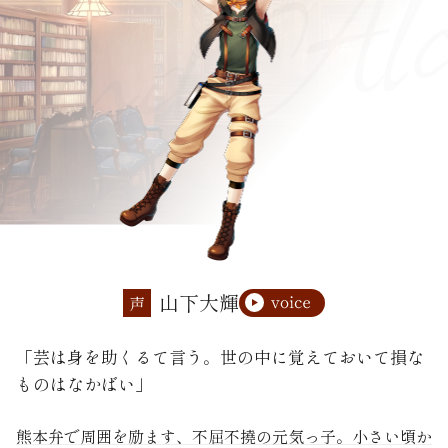
山下大輝
声
「芸は身を助くるて言う。世の中に覚えておいて損な
ものはなかばい」
熊本弁で周囲を励ます、不屈不撓の元気っ子。小さい頃か