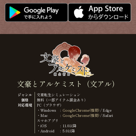
文豪とアルケミスト（文アル）
ジャンル
文豪転生シミュレーション
価格
無料（一部アイテム課金あり）
対応環境
PC（ブラウザ）
・Windows
GoogleChrome(推奨)
/ Edge
・Mac
GoogleChrome(推奨)
/ Safari
スマホアプリ
・iOS
11.0以降
・Android
5.0以降