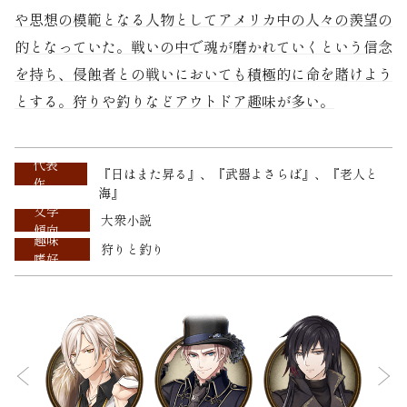
や思想の模範となる人物としてアメリカ中の人々の羨望の
的となっていた。戦いの中で魂が磨かれていくという信念
を持ち、侵蝕者との戦いにおいても積極的に命を賭けよう
とする。狩りや釣りなどアウトドア趣味が多い。
代表
『日はまた昇る』、『武器よさらば』、『老人と
作
海』
文学
大衆小説
傾向
趣味
狩りと釣り
嗜好