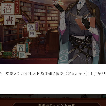
台「文豪とアルケミスト 旗手達ノ協奏（デュエット）」』を