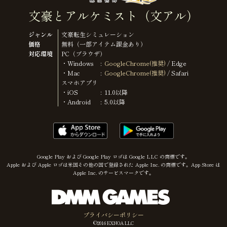
文豪とアルケミスト（文アル）
ジャンル
文豪転生シミュレーション
価格
無料（一部アイテム課金あり）
対応環境
PC（ブラウザ）
・Windows
GoogleChrome(推奨)
/ Edge
・Mac
GoogleChrome(推奨)
/ Safari
スマホアプリ
・iOS
11.0以降
・Android
5.0以降
Google Play および Google Play ロゴは Google LLC の商標です。
Apple および Apple ロゴは米国その他の国で登録された Apple Inc. の商標です。App Store は
Apple Inc. のサービスマークです。
プライバシーポリシー
©︎2016 EXNOA LLC