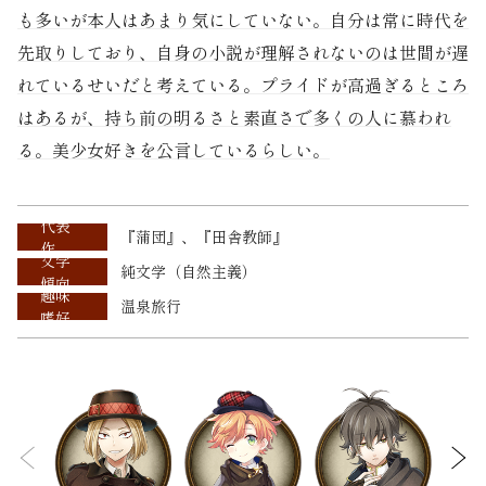
も多いが本人はあまり気にしていない。自分は常に時代を
先取りしており、自身の小説が理解されないのは世間が遅
れているせいだと考えている。プライドが高過ぎるところ
はあるが、持ち前の明るさと素直さで多くの人に慕われ
る。美少女好きを公言しているらしい。
代表
『蒲団』、『田舎教師』
作
文学
純文学（自然主義）
傾向
趣味
温泉旅行
嗜好