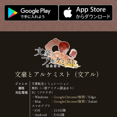
文豪とアルケミスト（文アル）
ジャンル
文豪転生シミュレーション
価格
無料（一部アイテム課金あり）
対応環境
PC（ブラウザ）
・Windows
GoogleChrome(推奨)
/ Edge
・Mac
GoogleChrome(推奨)
/ Safari
スマホアプリ
・iOS
11.0以降
・Android
5.0以降