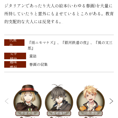
ジタリアンであったり大人の絵本(いわゆる春画)を大量に
所持していたりと意外にもませているところがある。教育
的支配的な大人には反発する。
代表
『雨ニモマケズ』、『銀河鉄道の夜』、『風の又三
作
郎』
文学
童話
傾向
趣味
春画の収集
嗜好