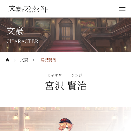
文豪
CHARACTER
文豪
宮沢賢治
ミヤザワ
ケンジ
宮沢
賢治