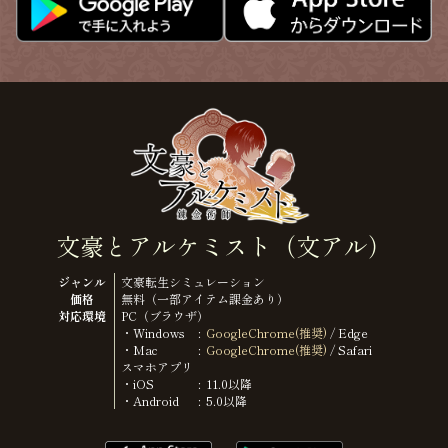
文豪とアルケミスト（文アル）
ジャンル
文豪転生シミュレーション
価格
無料（一部アイテム課金あり）
対応環境
PC（ブラウザ）
・Windows
GoogleChrome(推奨)
/ Edge
・Mac
GoogleChrome(推奨)
/ Safari
スマホアプリ
・iOS
11.0以降
・Android
5.0以降