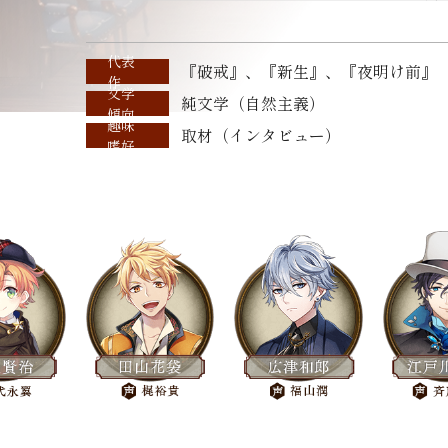
代表
『破戒』、『新生』、『夜明け前』
作
文学
純文学（自然主義）
傾向
趣味
取材（インタビュー）
嗜好