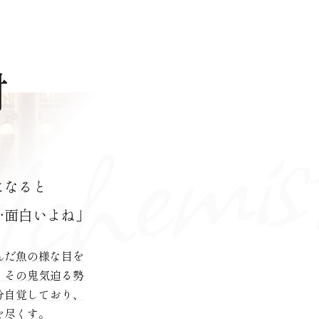
村
になると
面白いよね」
んだ魚の様な目を
、その鬼気迫る勢
分自覚しており、
を尽くす。